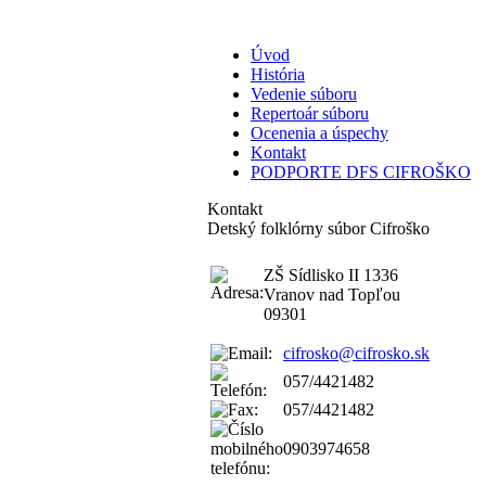
Úvod
História
Vedenie súboru
Repertoár súboru
Ocenenia a úspechy
Kontakt
PODPORTE DFS CIFROŠKO
Kontakt
Detský folklórny súbor Cifroško
ZŠ Sídlisko II 1336
Vranov nad Topľou
09301
cifrosko@cifrosko.sk
057/4421482
057/4421482
0903974658