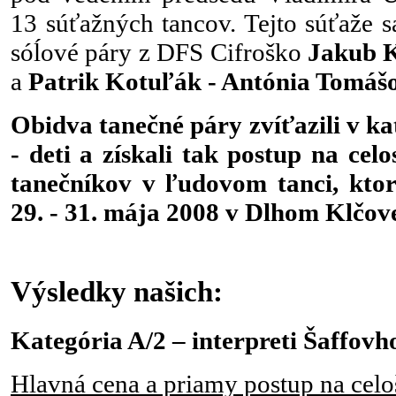
13 súťažných tancov. Tejto súťaže sa
sóĺové páry z DFS Cifroško
Jakub 
a
Patrik Kotuľák - Antónia Tomáš
Obidva tanečné páry zvíťazili v ka
- deti a získali tak postup na cel
tanečníkov v ľudovom tanci, kto
29. - 31. mája 2008 v Dlhom Klčov
Výsledky našich:
Kategória A/2 – interpreti Šaffovho
Hlavná cena a priamy postup na celo