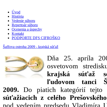
Úvod
História
Vedenie súboru
Repertoár súboru
Ocenenia a úspechy
Kontakt
PODPORTE DFS CIFROŠKO
Šaffova ostroha 2009 - krajská súťaž
Dňa 25. apríla 20
osvetovom stredi
krajská súťaž s
ľudovom tanci
2009.
Do piatich kategórií tejto 
súťažiacich z celého Prešovskéh
pod vedením predsedu Vladimíra U