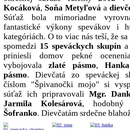
Kocáková
,
Soňa Metyľová
a
dievč
Súťaž bola mimoriadne vyrovn
fantastické výkony spevákov i 
kategóriách. O to viac nás teší, že sa
spomedzi
15 speváckych skupín
priniesli domov pekné ocenen
vybojovala
zlaté pásmo
,
Hanka
pásmo
. Dievčatá zo speváckej 
číslom "Špivanočki mojo" si vys
súťaž ich pripravovali
Mgr. Dank
Jarmila Kolesárová
, hodobný
Šofranko
. Dievčatám srdečne blaho