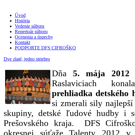
Úvod
História
Vedenie súboru
Repertoár súboru
Ocenenia a úspechy
Kontakt
PODPORTE DFS CIFROŠKO
Dve zlaté, jedno striebro
Dňa
5. mája 2012
s
Raslaviciach kon
prehliadka detského 
si zmerali sily najlepš
skupiny, detské ľudové hudby i só
Prešovského kraja. DFS Cifroško
okresnej súťaže Talenty 2012